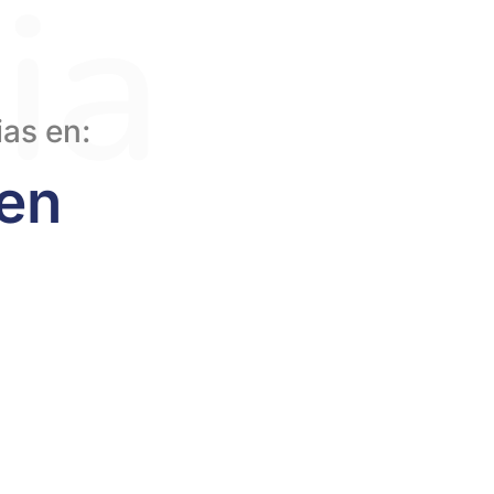
ia
as en:
 en