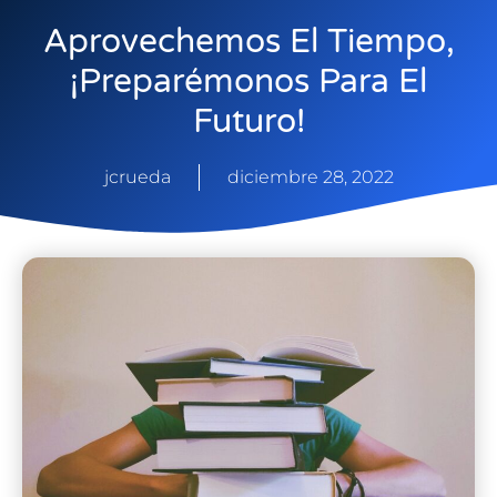
Aprovechemos El Tiempo,
¡preparémonos Para El
Futuro!
jcrueda
diciembre 28, 2022