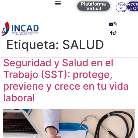
Plataforma
Acc
Pago
Virtual
en
a Q
línea
Etiqueta:
SALUD
Seguridad y Salud en el
Trabajo (SST): protege,
previene y crece en tu vida
laboral