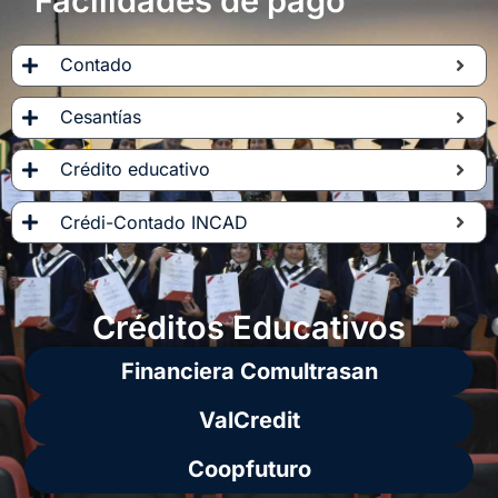
Facilidades de pago
Contado
Cesantías
Crédito educativo
Crédi-Contado INCAD
Créditos Educativos
Financiera Comultrasan
ValCredit
Coopfuturo